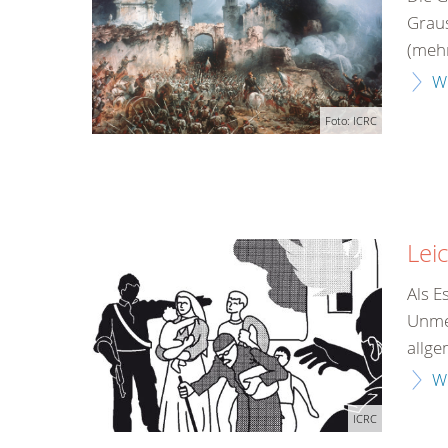
Wir beraten 
Graus
gerne.
(meh
08000 365 
W
Infos für Sie
Foto: ICRC
kostenfrei
rund um die
Lei
Als 
Unmen
allge
W
ICRC