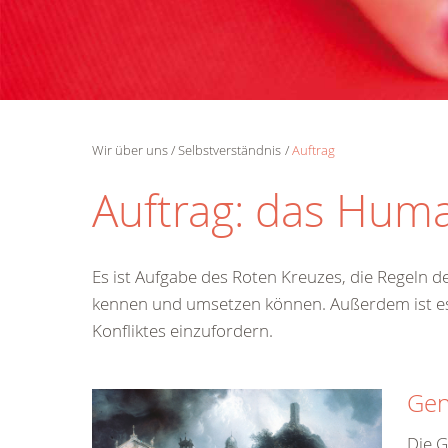
Wir über uns
Selbstverständnis
Auftrag
Auftrag: das Huma
Es ist Aufgabe des Roten Kreuzes, die Regeln d
kennen und umsetzen können. Außerdem ist es T
Konfliktes einzufordern.
Gen
Kostenlose 
Die G
Hotline.