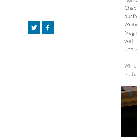
Chaos
ausfa
Weihn
Magie
vor! 
und v
Wir 
Kultu
We