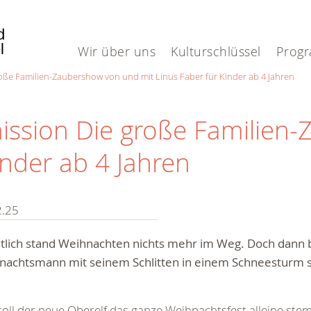
nd
el
Wir über uns
Kulturschlüssel
Prog
oße Familien-Zaubershow von und mit Linus Faber für Kinder ab 4 Jahren
ission Die große Familien
inder ab 4 Jahren
2.25
tlich stand Weihnachten nichts mehr im Weg. Doch dann b
nachtsmann mit seinem Schlitten in einem Schneesturm 
oll der neue Oberelf das ganze Weihnachtsfest alleine ste