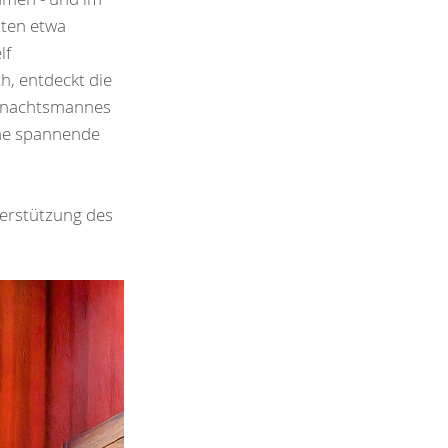
hten etwa
lf
, entdeckt die
ihnachtsmannes
ine spannende
erstützung des