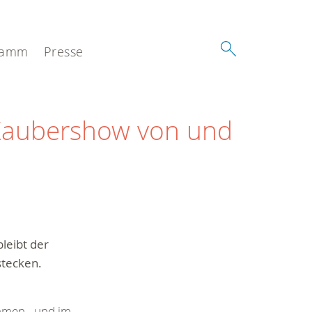
ramm
Presse
-Zaubershow von und
leibt der
stecken.
mmen - und im