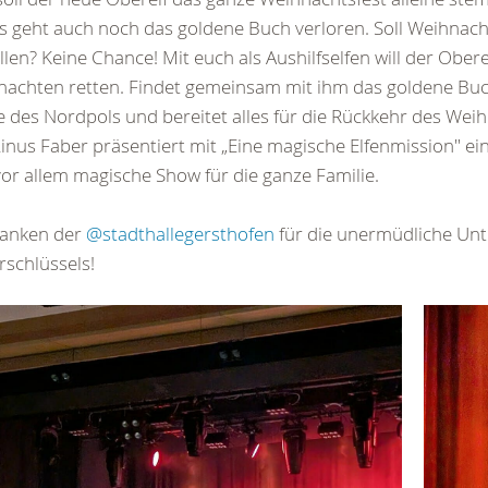
 geht auch noch das goldene Buch verloren. Soll Weihnac
llen? Keine Chance! Mit euch als Aushilfselfen will der Obere
achten retten. Findet gemeinsam mit ihm das goldene Buch
 des Nordpols und bereitet alles für die Rückkehr des We
Linus Faber präsentiert mit „Eine magische Elfenmission" e
or allem magische Show für die ganze Familie.
danken der
@stadthallegersthofen
für die unermüdliche Unt
rschlüssels!
iter